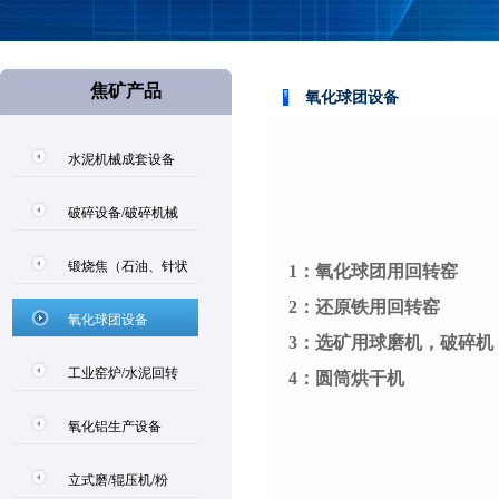
焦矿产品
氧化球团设备
水泥机械成套设备
破碎设备/破碎机械
锻烧焦（石油、针状
1
：氧化球团用回转窑
2
：还原铁用回转窑
氧化球团设备
3
：选矿用球磨机，破碎机
工业窑炉/水泥回转
4
：圆筒烘干机
氧化铝生产设备
立式磨/辊压机/粉