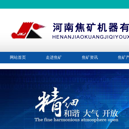
网站首页
走进焦矿
焦矿资讯
焦矿